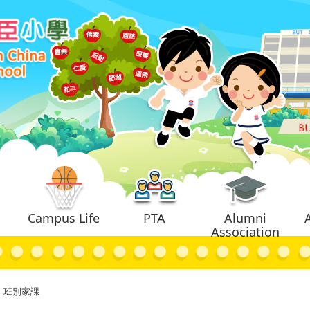
Campus Life
PTA
Alumni
Association
班別家課