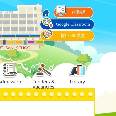
內聯網
Google Classroom
拔臣360導覽
Admission
Tenders &
Library
Vacancies