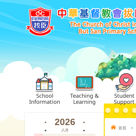
School
Teaching &
Student
Information
Learning
Support
2026
◄
►
首頁
>
◄
八月
►