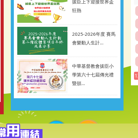
拔臣上下迎接世界盃
狂熱
2025-2026年度 賽馬
會樂動人生計...
中華基督教會拔臣小
學第六十七屆傳光禮
1
暨頒...