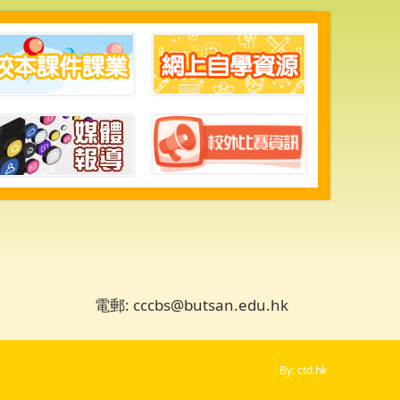
電郵: cccbs@butsan.edu.hk
By: ctd.hk