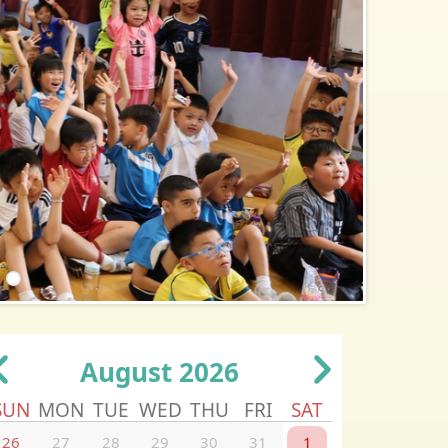
August 2026
SUN
MON
TUE
WED
THU
FRI
SAT
26
27
28
29
30
31
1