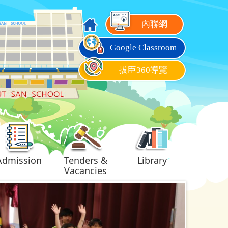
內聯網
Google Classroom
拔臣360導覽
Admission
Tenders &
Library
Vacancies