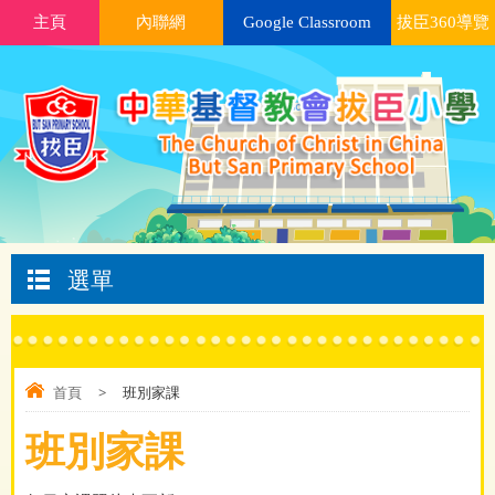
主頁
內聯網
Google Classroom
拔臣360導覽
選單
首頁
>
班別家課
班別家課