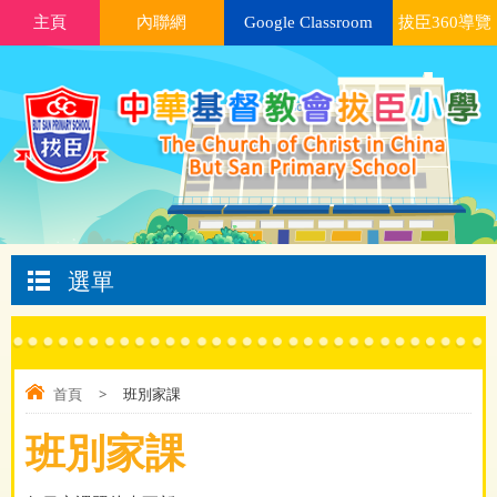
主頁
內聯網
Google Classroom
拔臣360導覽
選單
首頁
>
班別家課
班別家課